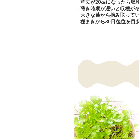
・草丈が20㎝になったら収
・蒔き時期が遅いと収穫が
・大きな葉から摘み取って
・種まきから30日後位を目