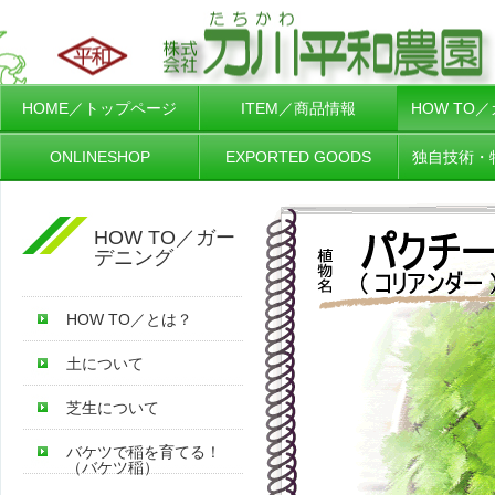
HOME／トップページ
ITEM／商品情報
HOW TO
ONLINESHOP
EXPORTED GOODS
独自技術・
HOW TO／ガー
デニング
HOW TO／とは？
土について
芝生について
バケツで稲を育てる！
（バケツ稲）