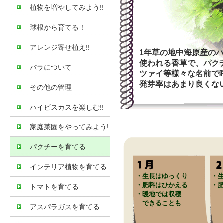
植物を増やしてみよう!!
球根から育てる！
アレンジ寄せ植え!!
1年草の地中海原産の
使われる香草で、パク
バラについて
ツァイ等様々な名前で
発芽率はあまり良くない
その他の管理
ハイビスカスを楽しむ!!
家庭菜園をやってみよう!
パクチーを育てる
インテリア植物を育てる
・生長はゆっくり
・
・肥料はひかえる
・
トマトを育てる
・暖地では収穫
できることも
アスパラガスを育てる