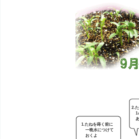
2
1
あ
1.たねを蒔く前に
一晩水につけて
おくよ