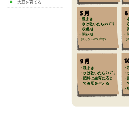
大豆を育てる
・種まき
・
・水は乾いたらﾀｯﾌﾟﾘ
・
・収穫期
・
・開花期
・
(硬くなるので注意)
(硬
・種まき
・
・水は乾いたらﾀｯﾌﾟﾘ
・
・肥料は生育に応じ
・
て液肥を与える
て
・